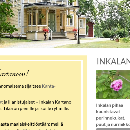
INKALAN
rtanoon!
tanomaisema sijaitsee
Kanta-
at
ja illanistujaiset – Inkalan Kartano
Inkalan pihaa
 Tilaa on pienille ja isoille ryhmille.
kaunistavat
perinnekukat,
asta maalaiskeittiöstään: meillä
puut ja nurmikk