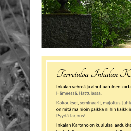
Tervetuloa Inkalan Ka
Inkalan vehreä ja ainutlaatuinen kar
Hämeessä, Hattulassa
.
Kokoukset
,
seminaarit
,
majoitus
,
juhl
on mitä mainioin paikka niihin kaikkiin.
Pyydä tarjous!
Inkalan Kartano on kuuluisa laadukka