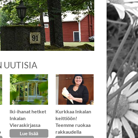
 UUTISIA
Iki-ihanat hetket
Kurkkaa Inkalan
Inkalan
keittiöön!
Vieraskirjassa
Teemme ruokaa
o
rakkaudella
Lue lisää