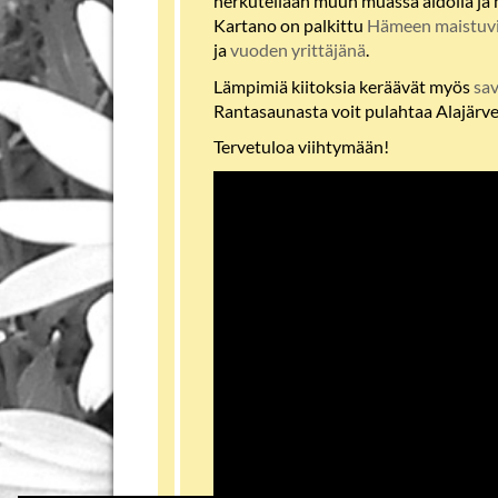
herkutellaan muun muassa aidolla ja 
Kartano on palkittu
Hämeen maistuvi
ja
vuoden yrittäjänä
.
Lämpimiä kiitoksia keräävät myös
sa
Rantasaunasta voit pulahtaa Alajärv
Tervetuloa viihtymään!