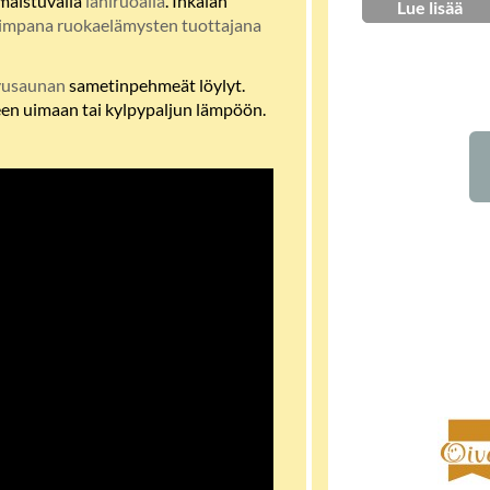
maistuvalla
lähiruoalla
. Inkalan
Lue lisää
mpana ruokaelämysten tuottajana
vusaunan
sametinpehmeät löylyt.
een uimaan tai kylpypaljun lämpöön.