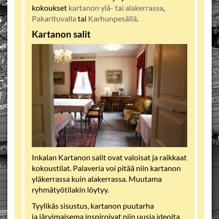
kokoukset
kartanon ylä- tai alakerrassa
,
Pakarituvalla
tai
Karhunpesällä
.
Kartanon salit
Inkalan Kartanon salit ovat valoisat ja raikkaat
kokoustilat. Palaveria voi pitää niin kartanon
yläkerrassa kuin alakerrassa. Muutama
ryhmätyötilakin löytyy.
Tyylikäs sisustus, kartanon puutarha
ja järvimaisema inspiroivat niin uusia ideoita