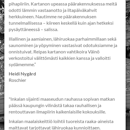
pihapiiriin. Kartanon upeassa päärakennuksessa meitä
odotti lämmin vastaanotto ja iltapäiväkahvit
herkkuineen. Nautimme ne päärakennuksen
tunnelmallisessa – kiireen keskellä kuin ajan hetkeksi
pysäyttäneessä – salissa.
Illallinen ja aamiainen, lähiruokaa parhaimmillaan sekä
saunominen ja yöpyminen vastasivat odotuksiamme ja
onnistuivat. Reipas kartanon vahtikoira Väinö
verkostoitui välittömästi kaikkien kanssa ja valloitti
sydämemme.”
Heidi Nygård
Roschier
"Inkalan sijainti maaseudun rauhassa sopivan matkan
päässä kaupungin vilinästä takaa rauhallisen ja
rentouttavan ilmapiirin kaikenlaisille kokouksille.
Inkalan maalaiskeittiö loihtii tuoreista raaka-aineista
maittavat tarjottavat lähiruokaa kunnioittaen.