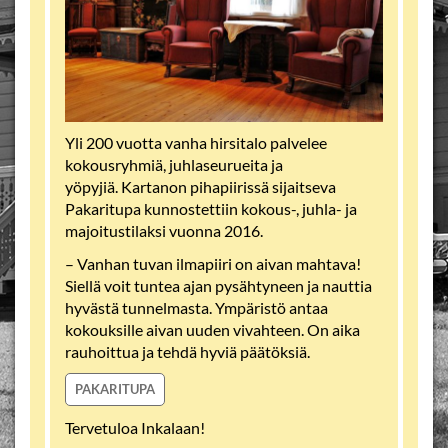
Yli 200 vuotta vanha hirsitalo palvelee
kokousryhmiä, juhlaseurueita ja
yöpyjiä.
Kartanon pihapiirissä sijaitseva
Pakaritupa kunnostettiin kokous-, juhla- ja
majoitustilaksi vuonna 2016.
– Vanhan tuvan ilmapiiri on aivan mahtava!
Siellä voit tuntea ajan pysähtyneen ja nauttia
hyvästä tunnelmasta. Ympäristö antaa
kokouksille aivan uuden vivahteen. On aika
rauhoittua ja tehdä hyviä päätöksiä.
PAKARITUPA
Tervetuloa Inkalaan!