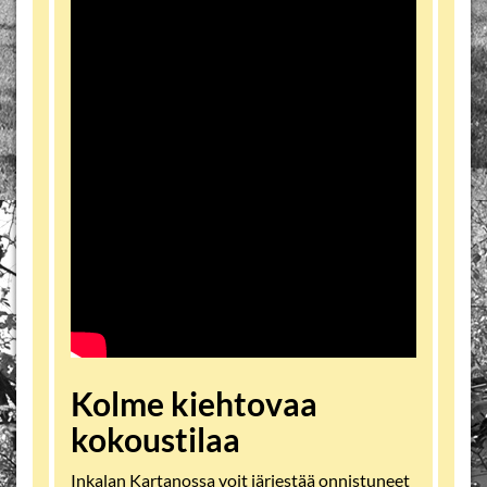
Kolme kiehtovaa
kokoustilaa
Inkalan Kartanossa voit järjestää onnistuneet