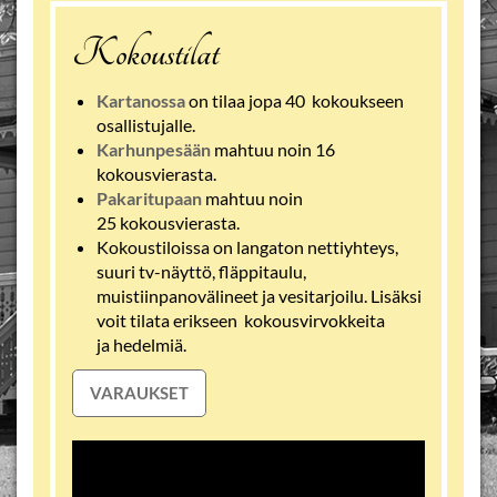
Kokoustilat
Kartanossa
on tilaa jopa 40 kokoukseen
osallistujalle.
Karhunpesään
mahtuu noin 16
kokousvierasta.
Pakaritupaan
mahtuu noin
25 kokousvierasta.
Kokoustiloissa on langaton nettiyhteys,
suuri tv-näyttö, fläppitaulu,
muistiinpanovälineet ja vesitarjoilu. Lisäksi
voit tilata erikseen kokousvirvokkeita
ja hedelmiä.
VARAUKSET