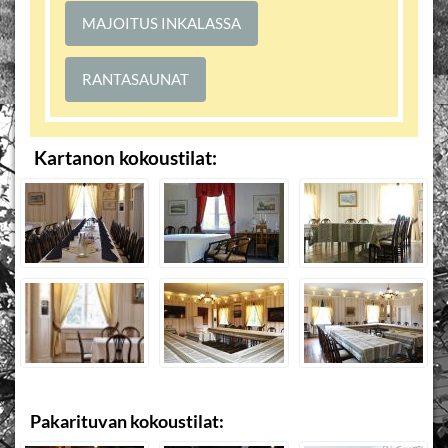
MAJOITUS INKALASSA
RANTASAUNAT
Kartanon kokoustilat:
Pakarituvan kokoustilat: