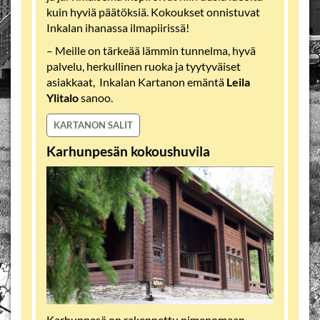
kuin hyviä päätöksiä. Kokoukset onnistuvat
Inkalan ihanassa ilmapiirissä!
– Meille on tärkeää lämmin tunnelma, hyvä
palvelu, herkullinen ruoka ja tyytyväiset
asiakkaat, Inkalan Kartanon emäntä
Leila
Ylitalo
sanoo.
KARTANON SALIT
Karhunpesän kokoushuvila
Karhunpesä on rakennettu nimenomaan