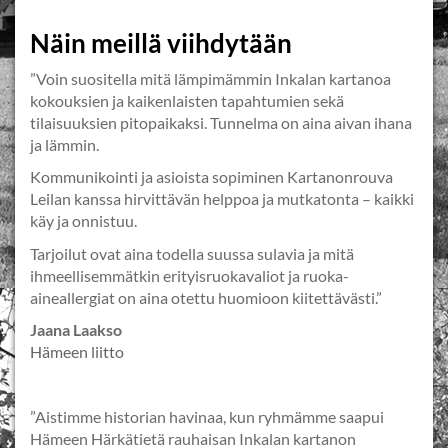
Näin meillä viihdytään
”Voin suositella mitä lämpimämmin Inkalan kartanoa
kokouksien ja kaikenlaisten tapahtumien sekä
tilaisuuksien pitopaikaksi. Tunnelma on aina aivan ihana
ja lämmin.
Kommunikointi ja asioista sopiminen Kartanonrouva
Leilan kanssa hirvittävän helppoa ja mutkatonta – kaikki
käy ja onnistuu.
Tarjoilut ovat aina todella suussa sulavia ja mitä
ihmeellisemmätkin erityisruokavaliot ja ruoka-
aineallergiat on aina otettu huomioon kiitettävästi.”
Jaana Laakso
Hämeen liitto
”Aistimme historian havinaa, kun ryhmämme saapui
Hämeen Härkätietä rauhaisan Inkalan kartanon