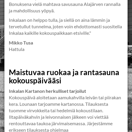
Bonuksena vielä mahtava savusauna Alajärven rannalla
ja mahdollisuus yöpyä.
Inkalaan on helppo tulla, ja siellä on aina lämmin ja
tervetullut tunnelma, joten voin ehdottomasti suositella
Inkalaa kaikille kokouspaikkaan etsiville."
Mikko Tusa
Hattula
Maistuvaa ruokaa ja rantasauna
kokouspäivääsi
Inkalan Kartanon
herkulliset tarjoilut
Kokouspäivä aloitetaan aamukahvilla leivän tai piirakan
kera. Lounaan tarjoamme kartanossa. Tilauksesta
tuomme virvokkeita tai hedelmiä kokoustilaan.
Iltapäiväkahvin ja leivonnaisen jälkeen voi viettää
rentouttavaa taukoa järvimaisemassa. Järjestämme
erikseen tilauksesta ohjelmaa