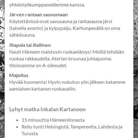
yhteistyökumppaneidemme
kanssa.
Järven rantaan saunomaan
Käytettävissä ovat
savusauna
ja
rantasauna
järvi
(talvella avanto) ja kylpypalju.
Karhunpesällä
on oma
sähkösauna.
Iltapala tai illallinen
Nauti Hämeen maistuvin ruokaelämys! Meillä tehdään
ruokaa rakkaudella. Aterian kruunaa juhlajuoma:
tiloissamme on A-oikeudet.
Majoitus
Hyvää huomenta! Hyvin nukutun yön jälkeen katamme
aamiaisen kartanon ruokasaliin.
Lyhyt matka Inkalan Kartanoon
15 minuuttia Hämeenlinnasta
Reilu tunti Helsingistä, Tampereelta, Lahdesta ja
Turusta