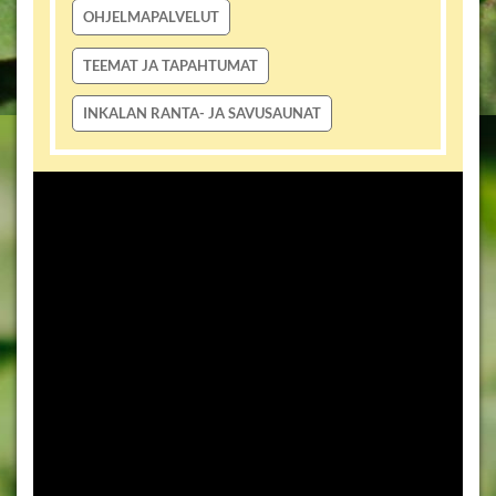
OHJELMAPALVELUT
TEEMAT JA TAPAHTUMAT
INKALAN RANTA- JA SAVUSAUNAT