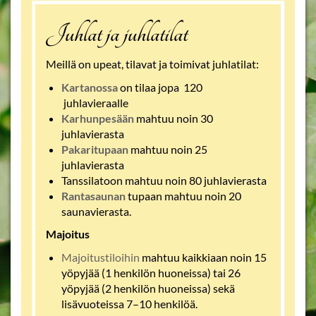
Juhlat ja juhlatilat
Meillä on upeat, tilavat ja toimivat juhlatilat:
Kartanossa
on tilaa jopa 120
juhlavieraalle
Karhunpesään
mahtuu noin 30
juhlavierasta
Pakaritupaan
mahtuu noin 25
juhlavierasta
Tanssilatoon mahtuu noin 80 juhlavierasta
Rantasaunan
tupaan mahtuu noin 20
saunavierasta.
Majoitus
Majoitustiloihin
mahtuu kaikkiaan noin 15
yöpyjää (1 henkilön huoneissa) tai 26
yöpyjää (2 henkilön huoneissa) sekä
lisävuoteissa 7–10 henkilöä.