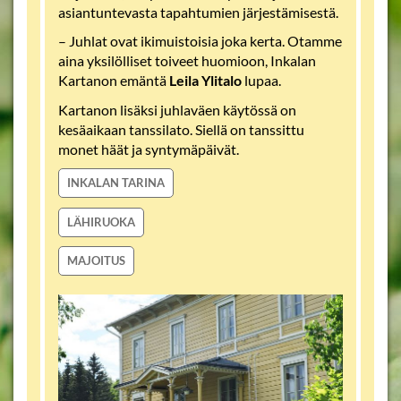
asiantuntevasta tapahtumien järjestämisestä.
– Juhlat ovat ikimuistoisia joka kerta. Otamme
aina yksilölliset toiveet huomioon, Inkalan
Kartanon emäntä
Leila Ylitalo
lupaa.
Kartanon lisäksi juhlaväen käytössä on
kesäaikaan tanssilato. Siellä on tanssittu
monet häät ja syntymäpäivät.
INKALAN TARINA
LÄHIRUOKA
MAJOITUS