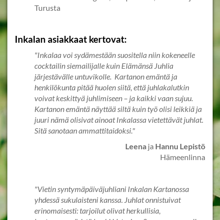
Turusta
Inkalan asiakkaat kertovat:
"Inkalaa voi sydämestään suositella niin kokeneelle
cocktailin siemailijalle kuin Elämänsä Juhlia
järjestävälle untuvikolle. Kartanon emäntä ja
henkilökunta pitää huolen siitä, että juhlakalutkin
voivat keskittyä juhlimiseen – ja kaikki vaan sujuu.
Kartanon emäntä näyttää siltä kuin työ olisi leikkiä ja
juuri nämä olisivat ainoat Inkalassa vietettävät juhlat.
Sitä sanotaan ammattitaidoksi."
Leena
ja
Hannu Lepistö
Hämeenlinna
"Vietin syntymäpäiväjuhliani Inkalan Kartanossa
yhdessä sukulaisteni kanssa. Juhlat onnistuivat
erinomaisesti: tarjoilut olivat herkullisia,