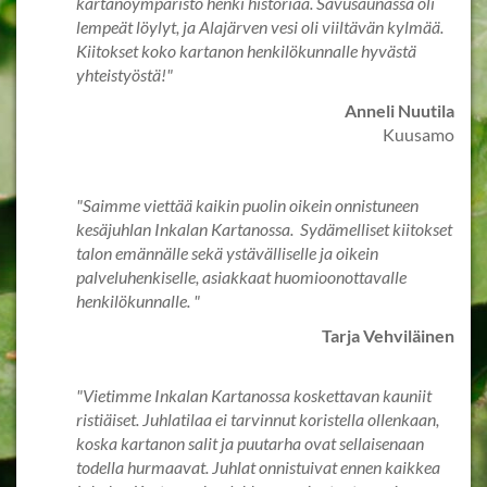
kartanoympäristö henki historiaa. Savusaunassa oli
lempeät löylyt, ja Alajärven vesi oli viiltävän kylmää.
Kiitokset koko kartanon henkilökunnalle hyvästä
yhteistyöstä!"
Anneli Nuutila
Kuusamo
"Saimme viettää kaikin puolin oikein onnistuneen
kesäjuhlan Inkalan Kartanossa. Sydämelliset kiitokset
talon emännälle sekä ystävälliselle ja oikein
palveluhenkiselle, asiakkaat huomioonottavalle
henkilökunnalle. "
Tarja Vehviläinen
"Vietimme Inkalan Kartanossa koskettavan kauniit
ristiäiset. Juhlatilaa ei tarvinnut koristella ollenkaan,
koska kartanon salit ja puutarha ovat sellaisenaan
todella hurmaavat. Juhlat onnistuivat ennen kaikkea