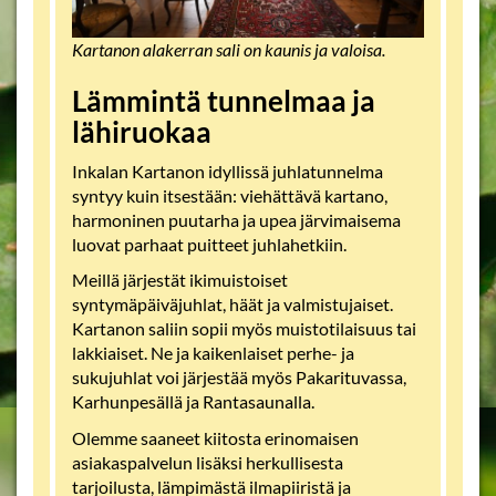
Kartanon alakerran sali on kaunis ja valoisa.
Lämmintä tunnelmaa ja
lähiruokaa
Inkalan Kartanon idyllissä juhlatunnelma
syntyy kuin itsestään: viehättävä kartano,
harmoninen puutarha ja upea järvimaisema
luovat parhaat puitteet juhlahetkiin.
Meillä järjestät ikimuistoiset
syntymäpäiväjuhlat, häät ja valmistujaiset.
Kartanon saliin sopii myös muistotilaisuus tai
lakkiaiset. Ne ja kaikenlaiset perhe- ja
sukujuhlat voi järjestää myös Pakarituvassa,
Karhunpesällä ja Rantasaunalla.
Olemme saaneet kiitosta erinomaisen
asiakaspalvelun lisäksi herkullisesta
tarjoilusta, lämpimästä ilmapiiristä ja