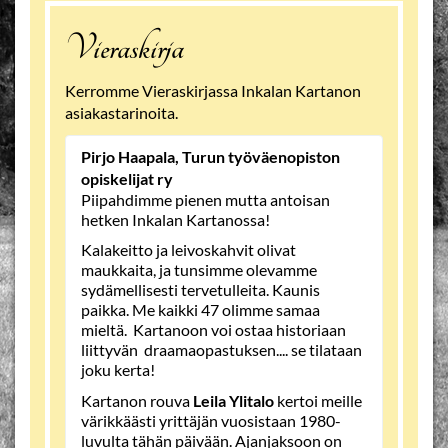
Vieraskirja
Kerromme Vieraskirjassa Inkalan Kartanon
asiakastarinoita.
Pirjo Haapala, Turun työväenopiston
opiskelijat ry
Piipahdimme pienen mutta antoisan
hetken Inkalan Kartanossa!
Kalakeitto ja leivoskahvit olivat
maukkaita, ja tunsimme olevamme
sydämellisesti tervetulleita. Kaunis
paikka. Me kaikki 47 olimme samaa
mieltä. Kartanoon voi ostaa historiaan
liittyvän draamaopastuksen.... se tilataan
joku kerta!
Kartanon rouva
Leila Ylitalo
kertoi meille
värikkäästi yrittäjän vuosistaan 1980-
luvulta tähän päivään. Ajanjaksoon on