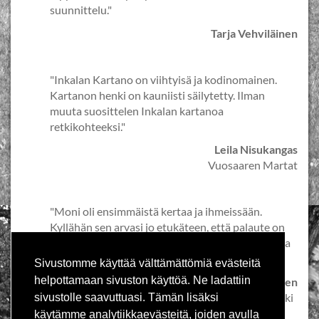
suunnittelu."
Tarja Vehviläinen
"Inkalan Kartano on viihtyisä ja kodinomainen.
Kartanon henki on kauniisti säilytetty. Ilman
muuta suosittelen Inkalan kartanoa
retkikohteeksi."
Leila Nisukangas
Vuosaaren Martat
"Moni oli ensimmäistä kertaa ja ihmeissään.
Kyllähän sen arvasi jo etukäteen, että palaute on
sitä luokkaa, että ensikertalaisetkin haluavat tulla
uudestaan."
Sivustomme käyttää välttämättömiä evästeitä
helpottamaan sivuston käyttöä. Ne ladattiin
Reijo Honkanen
Ruukki
sivustolle saavuttuasi. Tämän lisäksi
käytämme analytiikkaevästeitä, joiden avulla