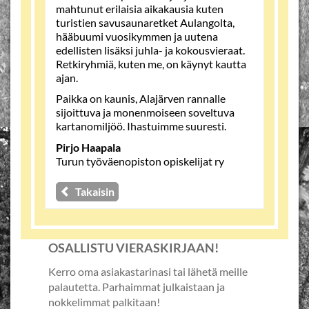
mahtunut erilaisia aikakausia kuten
turistien savusaunaretket Aulangolta,
hääbuumi vuosikymmen ja uutena
edellisten lisäksi juhla- ja kokousvieraat.
Retkiryhmiä, kuten me, on käynyt kautta
ajan.
Paikka on kaunis, Alajärven rannalle
sijoittuva ja monenmoiseen soveltuva
kartanomiljöö. Ihastuimme suuresti.
Pirjo Haapala
Turun työväenopiston opiskelijat ry
Takaisin
OSALLISTU VIERASKIRJAAN!
Kerro oma asiakastarinasi tai lähetä meille
palautetta. Parhaimmat julkaistaan ja
nokkelimmat palkitaan!