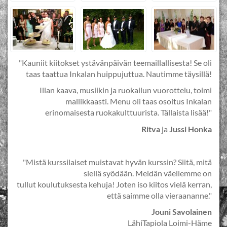
"Kauniit kiitokset ystävänpäivän teemaillallisesta! Se oli
taas taattua Inkalan huippujuttua. Nautimme täysillä!
Illan kaava, musiikin ja ruokailun vuorottelu, toimi
mallikkaasti. Menu oli taas osoitus Inkalan
erinomaisesta ruokakulttuurista. Tällaista lisää!"
Ritva
ja
Jussi Honka
"Mistä kurssilaiset muistavat hyvän kurssin? Siitä, mitä
siellä syödään. Meidän väellemme on
tullut koulutuksesta kehuja! Joten iso kiitos vielä kerran,
että saimme olla vieraananne."
Jouni Savolainen
LähiTapiola Loimi-Häme