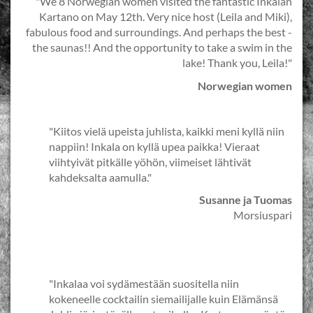
"We 8 Norwegian women visited the fantastic Inkalan
Kartano on May 12th. Very nice host (Leila and Miki),
fabulous food and surroundings. And perhaps the best -
the saunas!! And the opportunity to take a swim in the
lake! Thank you, Leila!"
Norwegian women
"Kiitos vielä upeista juhlista, kaikki meni kyllä niin
nappiin! Inkala on kyllä upea paikka! Vieraat
viihtyivät pitkälle yöhön, viimeiset lähtivät
kahdeksalta aamulla."
Susanne ja Tuomas
Morsiuspari
"Inkalaa voi sydämestään suositella niin
kokeneelle cocktailin siemailijalle kuin Elämänsä