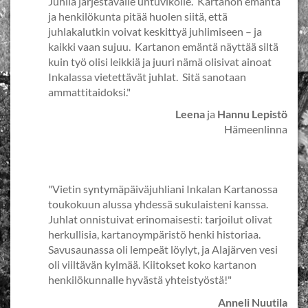
Juhlia järjestävälle untuvikolle. Kartanon emäntä
ja henkilökunta pitää huolen siitä, että
juhlakalutkin voivat keskittyä juhlimiseen – ja
kaikki vaan sujuu. Kartanon emäntä näyttää siltä
kuin työ olisi leikkiä ja juuri nämä olisivat ainoat
Inkalassa vietettävät juhlat. Sitä sanotaan
ammattitaidoksi."
Leena
ja
Hannu Lepistö
Hämeenlinna
"Vietin syntymäpäiväjuhliani Inkalan Kartanossa
toukokuun alussa yhdessä sukulaisteni kanssa.
Juhlat onnistuivat erinomaisesti: tarjoilut olivat
herkullisia, kartanoympäristö henki historiaa.
Savusaunassa oli lempeät löylyt, ja Alajärven vesi
oli viiltävän kylmää. Kiitokset koko kartanon
henkilökunnalle hyvästä yhteistyöstä!"
Anneli Nuutila