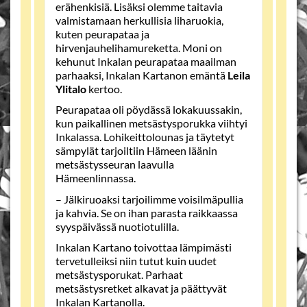
erähenkisiä. Lisäksi olemme taitavia
valmistamaan herkullisia liharuokia,
kuten peurapataa ja
hirvenjauhelihamureketta. Moni on
kehunut Inkalan peurapataa maailman
parhaaksi, Inkalan Kartanon emäntä
Leila
Ylitalo
kertoo.
Peurapataa oli pöydässä lokakuussakin,
kun paikallinen metsästysporukka viihtyi
Inkalassa. Lohikeittolounas ja täytetyt
sämpylät tarjoiltiin Hämeen läänin
metsästysseuran laavulla
Hämeenlinnassa.
– Jälkiruoaksi tarjoilimme voisilmäpullia
ja kahvia. Se on ihan parasta raikkaassa
syyspäivässä nuotiotulilla.
Inkalan Kartano toivottaa lämpimästi
tervetulleiksi niin tutut kuin uudet
metsästysporukat. Parhaat
metsästysretket alkavat ja päättyvät
Inkalan Kartanolla.