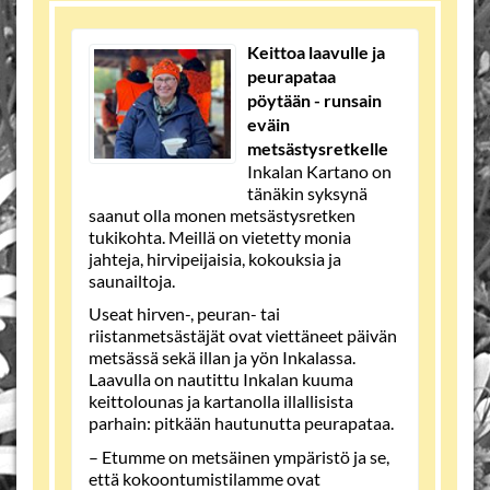
Keittoa laavulle ja
peurapataa
pöytään - runsain
eväin
metsästysretkelle
Inkalan Kartano on
tänäkin syksynä
saanut olla monen metsästysretken
tukikohta. Meillä on vietetty monia
jahteja, hirvipeijaisia, kokouksia ja
saunailtoja.
Useat hirven-, peuran- tai
riistanmetsästäjät ovat viettäneet päivän
metsässä sekä illan ja yön Inkalassa.
Laavulla on nautittu Inkalan kuuma
keittolounas ja kartanolla illallisista
parhain: pitkään hautunutta peurapataa.
– Etumme on metsäinen ympäristö ja se,
että kokoontumistilamme ovat