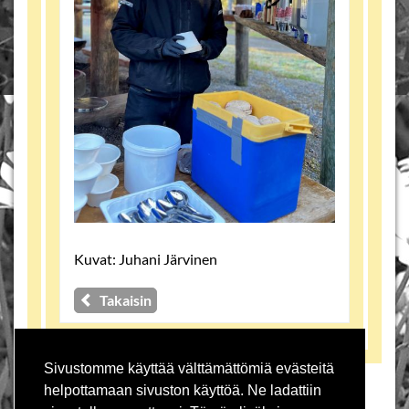
Kuvat: Juhani Järvinen
Takaisin
Sivustomme käyttää välttämättömiä evästeitä
TILAA UUTISKIRJE
helpottamaan sivuston käyttöä. Ne ladattiin