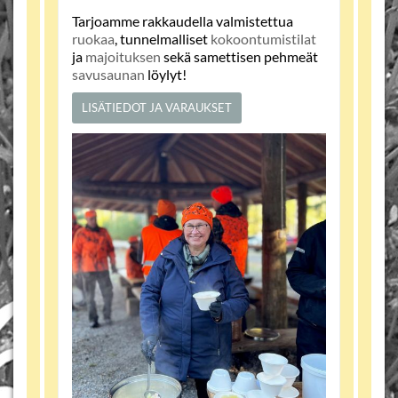
Tarjoamme rakkaudella valmistettua
ruokaa
, tunnelmalliset
kokoontumistilat
ja
majoituksen
sekä samettisen pehmeät
savusaunan
löylyt!
LISÄTIEDOT JA VARAUKSET